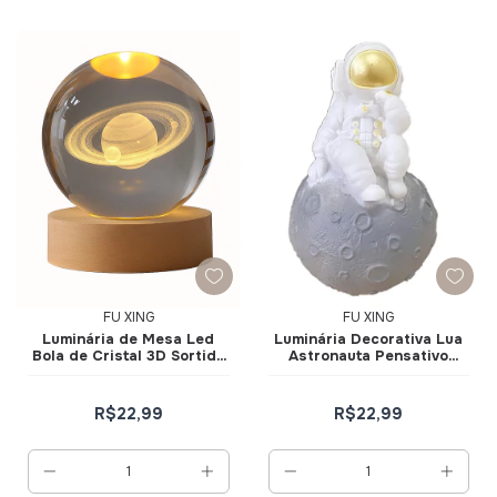
FU XING
FU XING
Luminária de Mesa Led
Luminária Decorativa Lua
Bola de Cristal 3D Sortida
Astronauta Pensativo
DT8060
10x18cm DT5259
R$22,99
R$22,99