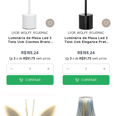
LYOR, WOLFF, ROJEMAC
LYOR, WOLFF, ROJEMAC
Luminária de Mesa Led 3
Luminária de Mesa Led 3
Tons Usb Cosmos Branca
Tons Usb Elegance Preto
8x8x35cm 61822 - Wolff
9,5x9,5x30cm 61821 -
Wolff
R$155,24
R$155,24
3
x de
R$51,75
sem juros
3
x de
R$51,75
sem juros
COMPRAR
COMPRAR