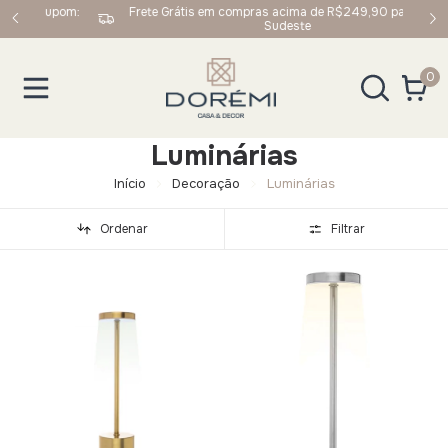
upom:
Frete Grátis em compras acima de R$249,90 para Sul e
Sudeste
0
Luminárias
Início
Decoração
Luminárias
Ordenar
Filtrar