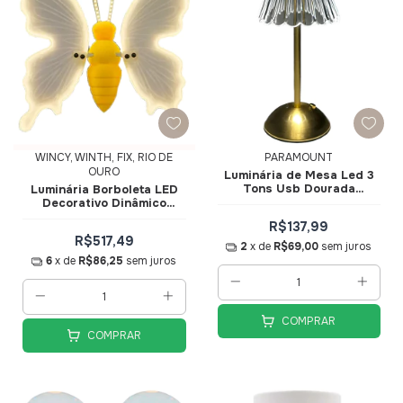
WINCY, WINTH, FIX, RIO DE
PARAMOUNT
OURO
Luminária de Mesa Led 3
Tons Usb Dourada
Luminária Borboleta LED
14x31cm 3709
Decorativo Dinâmico
Branco Quente 40cm
R$137,99
NTN56552
R$517,49
2
x de
R$69,00
sem juros
6
x de
R$86,25
sem juros
COMPRAR
COMPRAR