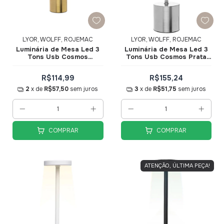
LYOR, WOLFF, ROJEMAC
LYOR, WOLFF, ROJEMAC
Luminária de Mesa Led 3
Luminária de Mesa Led 3
Tons Usb Cosmos
Tons Usb Cosmos Prata
Dourada 8x8x35cm
8x8x35cm 61824 - Wolff
R$114,99
R$155,24
2
x de
R$57,50
sem juros
3
x de
R$51,75
sem juros
COMPRAR
COMPRAR
ATENÇÃO, ÚLTIMA PEÇA!